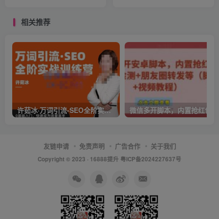
一篇就爆了10w阅读
播间
相关推荐
许茹冰·万词引流-SEO全阶实战训练营，0基础入门，快速成为流量高手
微信多开脚本，内置抢红包+好友检测
友链申请
免责声明
广告合作
关于我们
Copyright © 2023 ·
16888提升
粤ICP备2024227637号