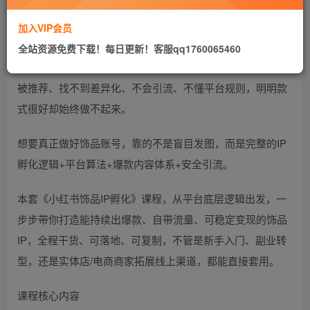
加入VIP会员
在小红书，饰品赛道一直是高颜值、高转化、高复购的黄金
全站资源免费下载！每日更新！客服qq1760065460
类目，但很多人做账号却陷入困境：流量忽高忽低、笔记不
被推荐、找不到差异化、不会引流、不懂平台规则，明明款
式很好却始终做不起来。
想要真正做好饰品账号，靠的不是盲目发图，而是完整的IP
孵化逻辑+平台算法+爆款内容体系+安全引流。
本套《小红书饰品IP孵化》课程，从平台底层逻辑出发，一
步步带你打造能持续出爆款、自带流量、可稳定变现的饰品
IP，全程干货、可落地、可复制，不管是新手入门、副业转
型，还是实体店/电商商家拓展线上渠道，都能直接套用。
课程核心内容