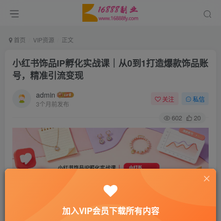
首页
VIP资源
正文
小红书饰品IP孵化实战课｜从0到1打造爆款饰品账
号，精准引流变现
admin
关注
私信
3个月前发布
602
20
加入VIP会员下载所有内容