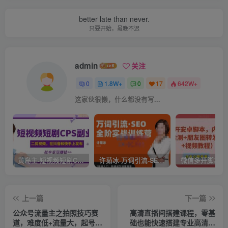
better late than never.
只要开始，虽晚不迟
admin
关注
0
1.8W+
0
17
642W+
这家伙很懒，什么都没有写...
黄岛主·短视频短剧CPS副业项目：二剪视频在抖音和快手上发布，挂车变现
许茹冰·万词引流-SEO全阶实战训练营，0基础入门，快速成为流量高手
上一篇
下一篇
公众号流量主之拍照技巧赛
高清直播间搭建课程，零基
道，难度低+流量大，起号第
础也能快速搭建专业高清直