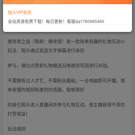
加入VIP会员
全站资源免费下载！每日更新！客服qq1760065460
关于萌宠宠之战
萌宠宠之战（简称：萌宠宠）是一款简单有趣的礼物互动小
玩法，观众通过发送文字弹幕进行体验
参与，通过点赞和礼物赠送召唤萌宠军团进行对战。
不需拥有过人才艺，不需粉丝基础，一台电脑即可开播，简
单易懂的规则和激烈的场面，能够很好
的吸引观众进入直播间并参与礼物互动，使主播获得不菲的
打赏收益！
玩法规则