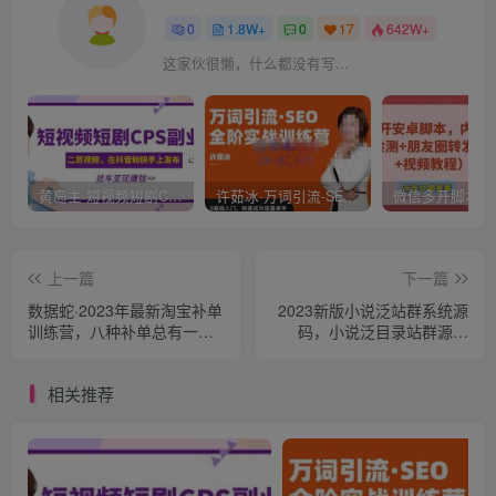
0
1.8W+
0
17
642W+
这家伙很懒，什么都没有写...
黄岛主·短视频短剧CPS副业项目：二剪视频在抖音和快手上发布，挂车变现
许茹冰·万词引流-SEO全阶实战训练营，0基础入门，快速成为流量高手
上一篇
下一篇
数据蛇·2023年最新淘宝补单
2023新版小说泛站群系统源
训练营，八种补单总有一种
码，小说泛目录站群源码
适合你
【源码+教程】
相关推荐