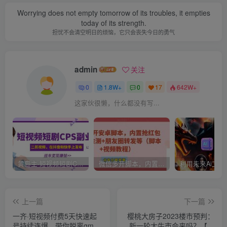
Worrying does not empty tomorrow of its troubles, it empties
today of its strength.
担忧不会清空明日的烦恼，它只会丧失今日的勇气
admin
关注
0
1.8W+
0
17
642W+
这家伙很懒，什么都没有写...
黄岛主·短视频短剧CPS副业项目：二剪视频在抖音和快手上发布，挂车变现
微信多开脚本，内置抢红包+好友检测+朋友圈转发等（安卓脚本+视频教程）
上一篇
下一篇
一齐·短视频付费5天快速起
樱桃大房子2023楼市预判：
号持续连爆，带你脱离gmv
新一轮大牛市会来吗？【付