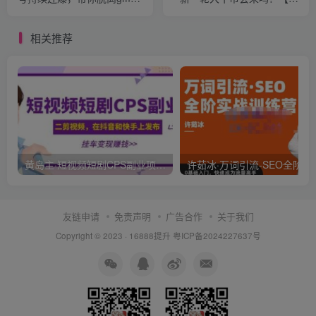
不稳定苦海，带你爆爆爆爆
费文章】
爆爆
相关推荐
黄岛主·短视频短剧CPS副业项目：二剪视频在抖音和快手上发布，挂车变现
许茹冰·万词引流-SEO
友链申请
免责声明
广告合作
关于我们
Copyright © 2023 ·
16888提升
粤ICP备2024227637号