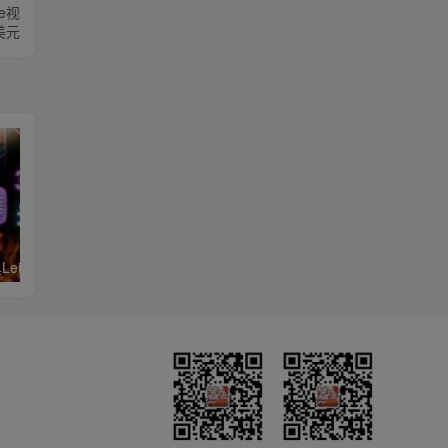
e视
美元
利用未来Ai工具LeiaPix，静态图转换3D动画，Lexica和Chat GPT制作精彩视频
二占说直播·直播带货主播运营课程，主播运营二合一实操课