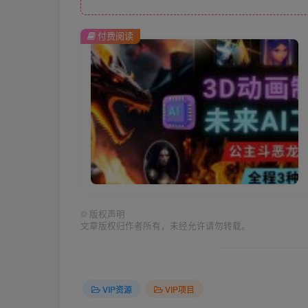
付费阅读
©
版权声明
文章版权归作者所有，未经允许请勿转载。
VIP资源
VIP项目