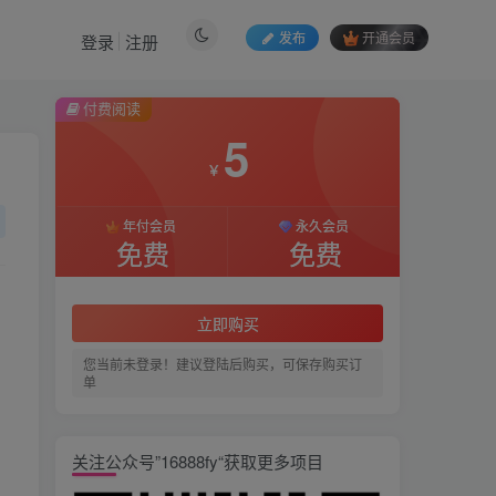
发布
开通会员
登录
注册
付费阅读
5
￥
年付会员
永久会员
免费
免费
立即购买
您当前未登录！建议登陆后购买，可保存购买订
单
关注公众号”16888fy“获取更多项目