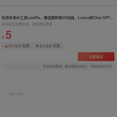
利用未来Ai工具LeiaPix，静态图转换3D动画，Lexica和Chat GPT制作精彩视频
此内容为付费阅读，请付费后查看
5
￥
免费
免费
年付会员
永久会员
立即购买
您当前未登录！建议登陆后购买，可保存购买订单
THE END