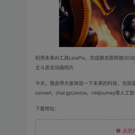
利用未来Ai工具LeiaPix，完成静态图转换3D动
主斗恶龙动画短片
今天，我会带大家体验一下未来的科技，也就是裸眼
convert，chat gpt,lexica，midjourn
下载地址：
此处