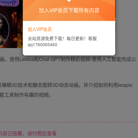
加入VIP会员下载所有内容
加入VIP会员
全站资源免费下载！每日更新！客服
qq1760065460
画，使用Lexica和Chat GPT制作精彩视频-使用人工智能完成公
3D技术和静态图转3D动态动画。并介绍如何利用leiapix
ey等人工智能工具制作有趣的视频。
内容已隐藏，请付费后查看