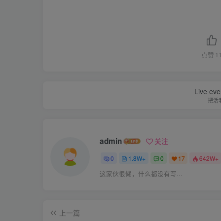
点赞
1
Live ever
把活
admin
关注
0
1.8W+
0
17
642W+
这家伙很懒，什么都没有写...
上一篇