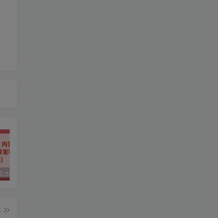
微信多开脚本，内置抢红包+好友检测+朋友圈转发等（安卓脚本+视频教程）
二占说直播·直播带货主播运营课程，主播运营二合一实操课
外面收费1980的抖音萌宠宠直播项目，可虚拟人直播，抖音报白，实时互动直播【软件+详细教程】
篇