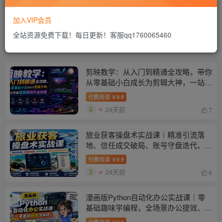
AI做邵氏甜妹萌宠视频，30条视频暴涨
58万粉，条条爆款，详细拆解教程
加入VIP会员
全站资源免费下载！每日更新！客服qq1760065460
付费阅读
9.9
￥
24天前
14
剪映教学：从入门到精通全攻略，带你
从零基础小白成长为剪辑大神，一站式
掌握短视频创作全技能
付费阅读
9.9
￥
24天前
7
旅业获客操盘术实战课｜精准引流落
地、信任成交破局、账号守盘迭代、旅
游行业业绩突围全攻略
付费阅读
9.9
￥
24天前
6
漫画版Python自动化办公实战课｜零
基础趣味学编程，全场景办公提效、批
量搞定报表文档、解放双手进阶职场
付费阅读
9.9