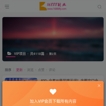
VIP项目
共4118篇
第2页
排序
更新
浏览
点赞
评论
600+全套AI童装提示词！含图文口令
+视频动作指令+配套参考图，Word-
Excel规整分类，童装电商、种草无脑
付费阅读
9.9
￥
量产内容！
24天前
18
加入VIP会员下载所有内容