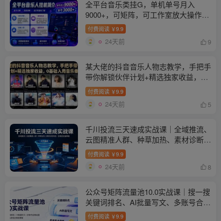
全平台音乐类挂G，单机单号月入
9000+，可矩阵，可工作室放大操作
【揭秘】
付费阅读
9.9
￥
24天前
9
某大佬的抖音音乐人物志教学，手把手
带你解锁伙伴计划+精选独家收益，0
基础入局音乐垂类赛道
付费阅读
9.9
￥
24天前
5
千川投流三天速成实战课｜全域推流、
云图精准人群、种草加热、素材诊断筛
选全维度起量教程
付费阅读
9.9
￥
24天前
8
公众号矩阵流量池10.0实战课｜搜一搜
关键词排名、AI批量写文、多账号合规
运营、流量主多元变现全体系教程
付费阅读
9.9
￥