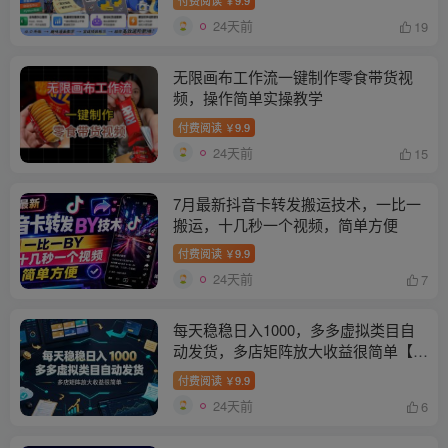
￥
24天前
19
无限画布工作流一键制作零食带货视
频，操作简单实操教学
付费阅读
9.9
￥
24天前
15
7月最新抖音卡转发搬运技术，一比一
搬运，十几秒一个视频，简单方便
付费阅读
9.9
￥
24天前
7
每天稳稳日入1000，多多虚拟类目自
动发货，多店矩阵放大收益很简单【揭
秘】
付费阅读
9.9
￥
24天前
6