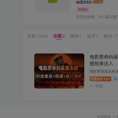
admin
管理员
这家伙很懒，什么都没有写.
文章
17889
收藏
2
版块
0
帖子
0
粉丝
17
电影票券码采
做抢单达人
付费阅读
9.9
￥
1年前
友链申请