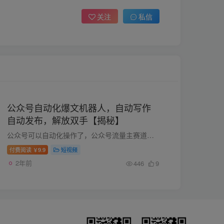
关注
私信
公众号自动化爆文机器人，自动写作
自动发布，解放双手【揭秘】
公众号可以自动化操作了，公众号流量主赛道日益拥挤，提高效率才是王道，目前自动化机器人的功能包括：自动写文章、自动插入图片、自动插入封面、自动写标题、自动点击发布或存草稿，而且功能会...
付费阅读
9.9
短视频
￥
2年前
446
9