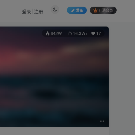
发布
开通会员
登录
注册
642W+
16.3W+
17