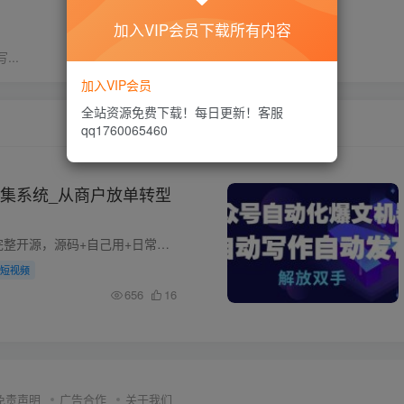
加入VIP会员下载所有内容
..
加入VIP会员
全站资源免费下载！每日更新！客服
qq1760065460
集系统_从商户放单转型
电影票采集系统完整开源，源码+自己用+日常维护，反正可以朝多方向发展，流量裂变、吃提成等等都行，主要是外面卖的采集系统太贵了，所以干脆我自己搞一套，大家都能自己用，如果完全不知道是干...
短视频
656
16
免责声明
广告合作
关于我们